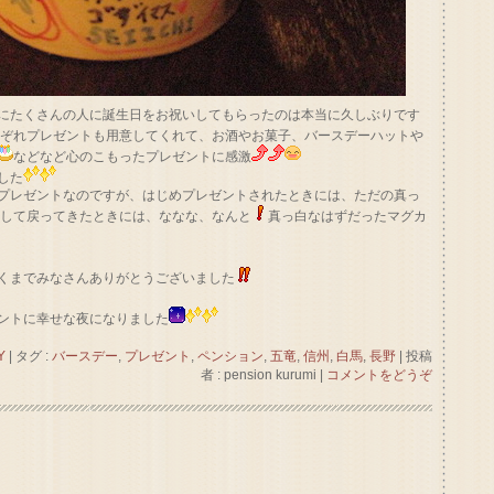
にたくさんの人に誕生日をお祝いしてもらったのは本当に久しぶりです
れぞれプレゼントも用意してくれて、お酒やお菓子、バースデーハットや
などなど心のこもったプレゼントに感激
した
プレゼントなのですが、はじめプレゼントされたときには、ただの真っ
ずして戻ってきたときには、ななな、なんと
真っ白なはずだったマグカ
くまでみなさんありがとうございました
ントに幸せな夜になりました
Y
|
タグ :
バースデー
,
プレゼント
,
ペンション
,
五竜
,
信州
,
白馬
,
長野
|
投稿
者 : pension kurumi
|
コメントをどうぞ