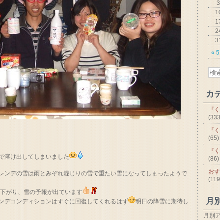
3
1
1
2
3
« 
カ
『く
(333
『く
(65)
『く
で溶け出してしまいました
(86)
おす
レンデの雪は雨とみぞれ混じりの雪で重たい雪になってしまったようで
(119
が下がり、雪の予報が出ています
月
ンデコンディションはすぐに回復してくれるはず
明日の降雪に期待し
月別