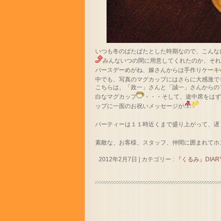
いつも冬のばたばたとした時期なので、こんな
みんないつの間に用意してくれたのか、そ
バースデーめがね、嫁さんからは手作りケーキ
中でも、写真のマグカップにはさらに大感激で
こちらは、「政一」さんと「誠一」さんからの
白なマグカップ
・・・そして、途中席をは
ップに一面のお祝いメッセージが
パーティーは１１時近くまで盛り上がって、遅
素敵な、お客様、スタッフ、仲間に囲まれてホ
2012年2月7日
|
カテゴリー :
『くるみ』DIAR