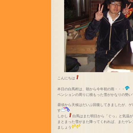
こんにちは
本日の白馬村は、朝から今年初の雨・・・
ペンションの周りに積もった雪がかなりの勢い
昼頃から天候はだいぶ回復してきましたが、ゲ
す
しかし
白馬はまた明日から「ぐっ」と気温
まとまった雪がまた降ってくれれば、またゲレ
ましょう