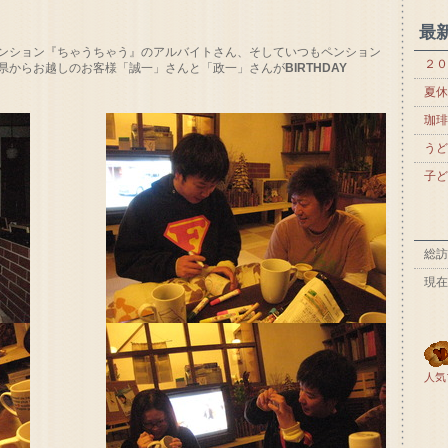
最
ンション『ちゃうちゃう』のアルバイトさん、そしていつもペンション
２０
県からお越しのお客様「誠一」さんと「政一」さんが
BIRTHDAY
夏休
珈琲
うど
子ど
総訪
現在
人気