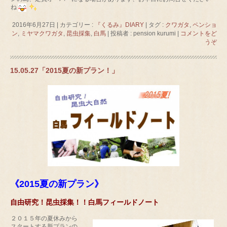
ね
2016年6月27日
|
カテゴリー :
『くるみ』DIARY
|
タグ :
クワガタ
,
ペンショ
ン
,
ミヤマクワガタ
,
昆虫採集
,
白馬
|
投稿者 : pension kurumi
|
コメントをど
うぞ
15.05.27「2015夏の新プラン！」
《2015夏の新プラン》
自由研究！昆虫採集！！白馬フィールドノート
２０１５年の夏休みから
スタートする新プランの