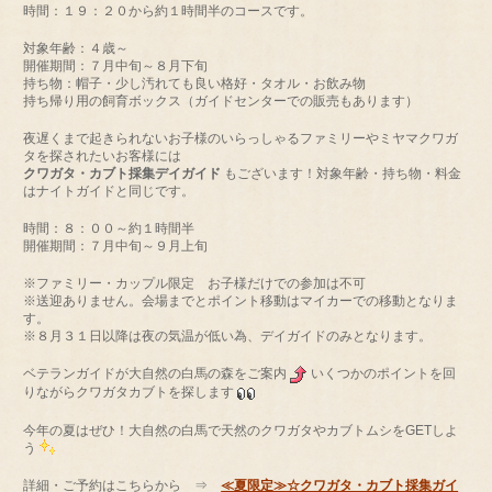
時間：１９：２０から約１時間半のコースです。
対象年齢：４歳～
開催期間：７月中旬～８月下旬
持ち物：帽子・少し汚れても良い格好・タオル・お飲み物
持ち帰り用の飼育ボックス（ガイドセンターでの販売もあります）
夜遅くまで起きられないお子様のいらっしゃるファミリーやミヤマクワガ
タを探されたいお客様には
クワガタ・カブト採集デイガイド
もございます！対象年齢・持ち物・料金
はナイトガイドと同じです。
時間：８：００～約１時間半
開催期間：７月中旬～９月上旬
※ファミリー・カップル限定 お子様だけでの参加は不可
※送迎ありません。会場までとポイント移動はマイカーでの移動となりま
す。
※８月３１日以降は夜の気温が低い為、デイガイドのみとなります。
ベテランガイドが大自然の白馬の森をご案内
いくつかのポイントを回
りながらクワガタカブトを探します
今年の夏はぜひ！大自然の白馬で天然のクワガタやカブトムシをGETしよ
う
詳細・ご予約はこちらから ⇒
≪夏限定≫☆クワガタ・カブト採集ガイ