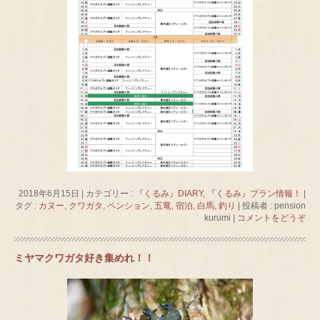
2018年6月15日
|
カテゴリー :
『くるみ』DIARY
,
『くるみ』プラン情報！
|
タグ :
カヌー
,
クワガタ
,
ペンション
,
五竜
,
宿泊
,
白馬
,
釣り
|
投稿者 : pension
kurumi
|
コメントをどうぞ
ミヤマクワガタ好き集めれ！！