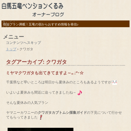
宿泊プラン満載！五竜の宿からおすすめ情報を発信♪
メニュー
コンテンツへスキップ
トップ
›
クワガタ
タグアーカイブ:
クワガタ
ミヤマクワガタも出てきてますよ～｡.:*･☆
千葉県など早いところは明日から夏休みのところもあるようですが
いよいよ夏休みも間近に迫ってきましたね～
そんな夏休みの人気プラン
ヤマニーカワニーの
クワガタカブトムシ採集ガイド
の下見について行かせ
てもらってきました