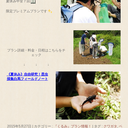
夏休み中全７回
限定プレミアムプランです
プラン詳細・料金・日程はこちらをチ
ェック
↓ ↓ ↓
《夏休み》自由研究！昆虫
採集白馬フィールドノート
2015年5月27日
|
カテゴリー :
『くるみ』プラン情報！
|
タグ :
クワガタ
,
ペ