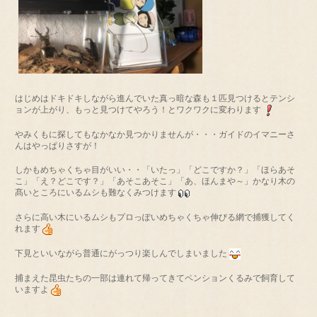
はじめはドキドキしながら進んでいた真っ暗な森も１匹見つけるとテンシ
ョンが上がり、もっと見つけてやろう！とワクワクに変わります
やみくもに探してもなかなか見つかりませんが・・・ガイドのイマニーさ
んはやっぱりさすが！
しかもめちゃくちゃ目がいい・・「いたっ」「どこですか？」「ほらあそ
こ」「え？どこです？」「あそこあそこ」「あ、ほんまや～」かなり木の
髙いところにいるムシも難なくみつけます
さらに高い木にいるムシもプロっぽいめちゃくちゃ伸びる網で捕獲してく
れます
下見といいながら普通にがっつり楽しんでしまいました
捕まえた昆虫たちの一部は連れて帰ってきてペンションくるみで飼育して
いますよ