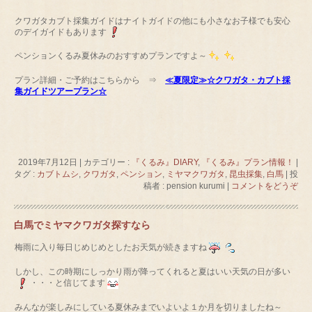
クワガタカブト採集ガイドはナイトガイドの他にも小さなお子様でも安心
のデイガイドもあります
ペンションくるみ夏休みのおすすめプランですよ～
プラン詳細・ご予約はこちらから ⇒
≪夏限定≫☆クワガタ・カブト採
集ガイドツアープラン☆
2019年7月12日
|
カテゴリー :
『くるみ』DIARY
,
『くるみ』プラン情報！
|
タグ :
カブトムシ
,
クワガタ
,
ペンション
,
ミヤマクワガタ
,
昆虫採集
,
白馬
|
投
稿者 : pension kurumi
|
コメントをどうぞ
白馬でミヤマクワガタ探すなら
梅雨に入り毎日じめじめとしたお天気が続きますね
しかし、この時期にしっかり雨が降ってくれると夏はいい天気の日が多い
・・・と信じてます
みんなが楽しみにしている夏休みまでいよいよ１か月を切りましたね～