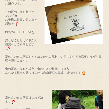
ご紹介です。
この夏の一押し新プラ
ン｡o+ﾟ☆
お子様に最高の思い出と
感動を
白馬の野山・川・湖を
知り尽くしたガイドが大
自然へとご案内します
夏休みの自由研究をすすめながら白馬村での昆虫や生き物採集しながら観
察を楽しみます。
虫の写真・採れた場所・虫の好きな植物・採り方・・・
あらゆる視点を見つけながら自由研究を完成に近づけます
夏休みの自由研究はこれで決
まり