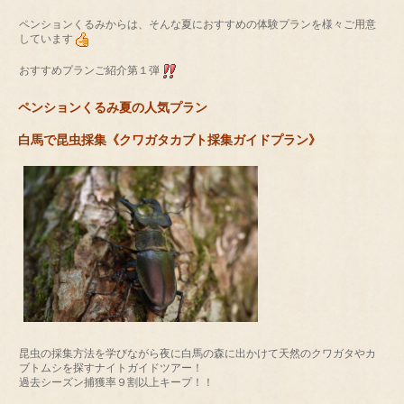
ペンションくるみからは、そんな夏におすすめの体験プランを様々ご用意
しています
おすすめプランご紹介第１弾
ペンションくるみ夏の人気プラン
白馬で昆虫採集《クワガタカブト採集ガイドプラン》
昆虫の採集方法を学びながら夜に白馬の森に出かけて天然のクワガタやカ
ブトムシを探すナイトガイドツアー！
過去シーズン捕獲率９割以上キープ！！