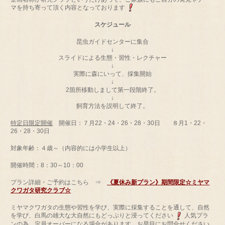
マを持ち寄って頂く内容となっております
スケジュール
昆虫ガイドセンターに集合
↓
スライドによる生態・習性・レクチャー
↓
実際に森にいって、採集開始
↓
2箇所移動しまして第一段階終了。
↓
飼育方法を説明して終了。
特定日限定開催
開催日：７月22・24・26・28・30日 ８月1・22・
26・28・30日
対象年齢：４歳～（内容的には小学生以上）
開催時間：8：30～10：00
プラン詳細・ご予約はこちら ⇒
《夏休み新プラン》期間限定☆ミヤマ
クワガタ研究クラブ☆
ミヤマクワガタの生態や習性を学び、実際に採集することを通して、自然
を学び、白馬の雄大な大自然にもどっぷりと浸ってください
人気プラ
ンの為、定員オーバーになる場合があります、お早目にお問合せください